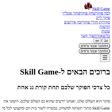
Skill
Game
למד פוקר
שחק פוקר
פוקר אונליין
פוקר לייב
סקירות חדרי פוקר
יומן אירועים
חדשות
שונות
כלים
אודות
צור קשר
/
עב
en
התחבר וצבור צ'יפים
התחבר וצבור צ'יפים
ברוכים הבאים ל-Skill Game
כל צרכי הפוקר שלכם תחת קורת גג אחת
פוקר הוא העולם שלנו, ואנחנו יודעים שהוא גם העולם שלכם. הקמנו את
Skill Game מתוך תשוקה למשחק, במטרה ליצור בית חם ומקצועי לכל מי