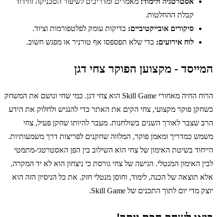
אסטרטגיה ולימוד:
מאמרים ומדריכים לשיפור הטכניקה וחידוד
קבלת ההחלטות.
סיקורים אובייקטיביים:
בדיקות עומק לפלטפורמות וציוד.
לוח אירועים:
כדי שלא תפספסו אף טורניר או מפגש חשוב.
המייסד - מקצוען הפוקר צחי דגן
הרוח החיה מאחורי Skill Game הוא צחי דגן. כמי שחי ונושם את המשחק
כשחקן פוקר מקצועי, צחי הקים את האתר כדי להנגיש ולחלוק את הידע
הרב שצבר לאורך השנים בשולחנות. מעבר להיותו שחקן פעיל, צחי
משמש כמדריך ומאמן פוקר, המלווה שחקנים לפריצות דרך משמעותיות.
הייחוד בשיטת האימון של צחי הוא השילוב בין הפן האסטרטגי-מתמטי
לבין האימון המנטלי. הגישה של צחי גורסת כי ניצחון הוא לא יד המקרה,
אלא תוצאה של הכנה, לימוד, וחוסן מנטלי חזק. את כל הניסיון הזה הוא
יוצק מדי יום לתוך התכנים של Skill Game.